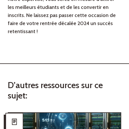
les meilleurs étudiants et de les convertir en
inscrits. Ne laissez pas passer cette occasion de
faire de votre rentrée décalée 2024 un succès
retentissant !
D
’
a
u
t
r
e
s
r
e
s
s
o
u
r
c
e
s
s
u
r
c
e
s
u
j
e
t
: