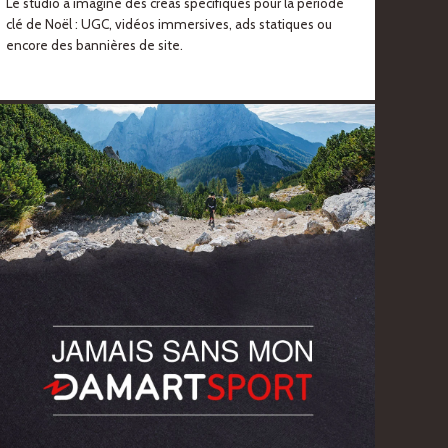
Le studio à imaginé des créas spécifiques pour la période
clé de Noël : UGC, vidéos immersives, ads statiques ou
encore des bannières de site.