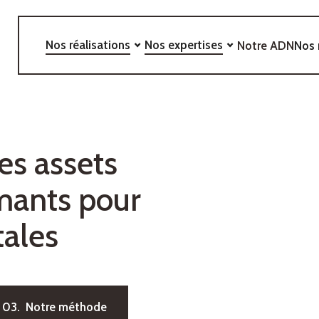
Nos réalisations
Nos expertises
Notre ADN
Nos 
e
s
a
s
s
e
t
s
m
a
n
t
s
p
o
u
r
t
a
l
e
s
03. Notre méthode