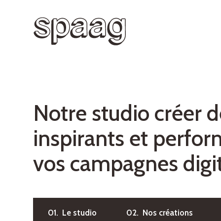
N
o
t
r
e
s
t
u
d
i
o
c
r
é
e
r
d
i
n
s
p
i
r
a
n
t
s
e
t
p
e
r
f
o
r
v
o
s
c
a
m
p
a
g
n
e
s
d
i
g
i
01. Le studio
02. Nos créations