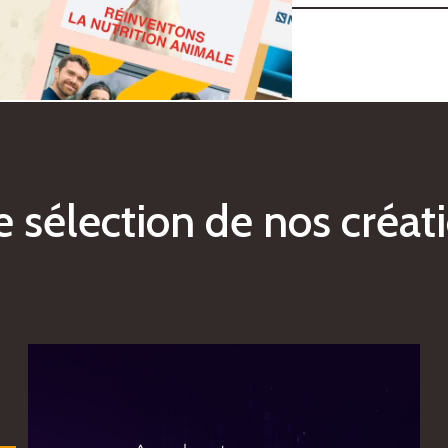
e
s
é
l
e
c
t
i
o
n
d
e
n
o
s
c
r
é
a
t
i