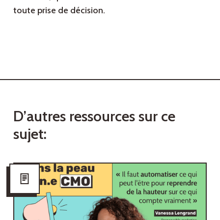
toute prise de décision.
D
’
a
u
t
r
e
s
r
e
s
s
o
u
r
c
e
s
s
u
r
c
e
s
u
j
e
t
: