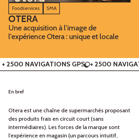
Foodservices
SMA
O
T
E
R
A
Une acquisition à l'image de
l'expérience Otera : unique et locale
+ 2500 NAVIGATIONS GPS
+ 2500 NAVIGA
E
n
b
r
e
f
Otera est une chaîne de supermarchés proposant
des produits frais en circuit court (sans
intermédiaires). Les forces de la marque sont
l’expérience en magasin (un parcours intuitif,