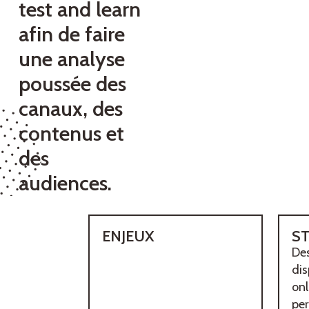
test and learn
afin de faire
une analyse
poussée des
canaux, des
contenus et
des
audiences.
ENJEUX
ST
De
dis
onl
pe