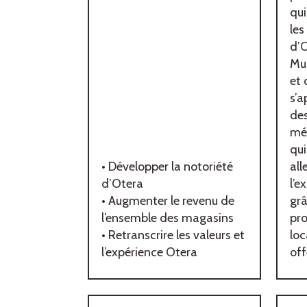
qui
les
d’O
Mul
et 
s’a
de
mé
qui
• Développer la notoriété
all
d’Otera
l’e
• Augmenter le revenu de
grâ
l’ensemble des magasins
pro
• Retranscrire les valeurs et
lo
l’expérience Otera
off