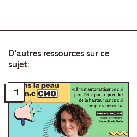
D
’
a
u
t
r
e
s
r
e
s
s
o
u
r
c
e
s
s
u
r
c
e
s
u
j
e
t
: