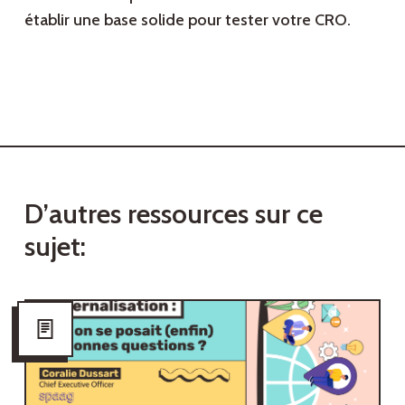
établir une base solide pour tester votre CRO.
D
’
a
u
t
r
e
s
r
e
s
s
o
u
r
c
e
s
s
u
r
c
e
s
u
j
e
t
: