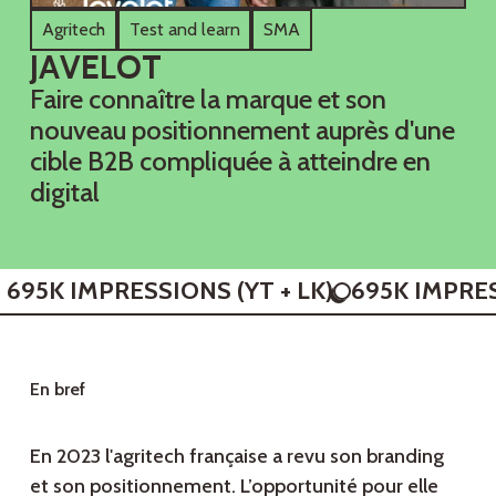
Agritech
Test and learn
SMA
J
A
V
E
L
O
T
Faire connaître la marque et son
nouveau positionnement auprès d'une
cible B2B compliquée à atteindre en
digital
695K IMPRESSIONS (YT + LK)
695K IMPRES
E
n
b
r
e
f
En 2023 l'agritech française a revu son branding
et son positionnement. L’opportunité pour elle