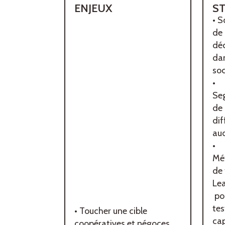
ENJEUX
ST
• S
de
déc
da
soc
•
Se
de 
dif
au
•
Mé
de 
Le
pou
tes
• Toucher une cible
cap
coopératives et négoces