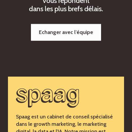
v
o
u
s
r
é
p
o
n
d
e
n
t
d
a
n
s
l
e
s
p
l
u
s
b
r
e
f
s
d
é
l
a
i
s
.
Echanger avec l'équipe
Spaag est un cabinet de conseil spécialisé
dans le growth marketing, le marketing
digital, la data et l'IA. Notre mission est