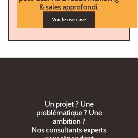
& sales approfondi.
Voir le use case
U
n
p
r
o
j
e
t
?
U
n
e
p
r
o
b
l
é
m
a
t
i
q
u
e
?
U
n
e
a
m
b
i
t
i
o
n
?
N
o
s
c
o
n
s
u
l
t
a
n
t
s
e
x
p
e
r
t
s