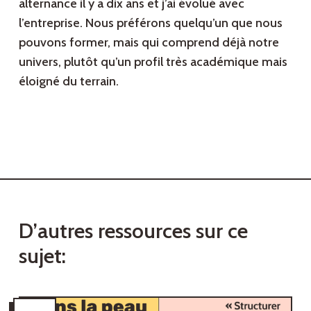
alternance il y a dix ans et j’ai évolué avec
l’entreprise. Nous préférons quelqu’un que nous
pouvons former, mais qui comprend déjà notre
univers, plutôt qu’un profil très académique mais
éloigné du terrain.
D
’
a
u
t
r
e
s
r
e
s
s
o
u
r
c
e
s
s
u
r
c
e
s
u
j
e
t
: