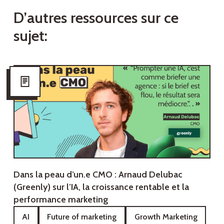
D
’
a
u
t
r
e
s
r
e
s
s
o
u
r
c
e
s
s
u
r
c
e
s
u
j
e
t
:
Dans la peau d’un.e CMO : Arnaud Delubac
(Greenly) sur l’IA, la croissance rentable et la
performance marketing
AI
Future of marketing
Growth Marketing